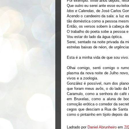
Por exemplo: vinte anos depois, reto
Que outro eu serei ante esse eu-leit
Idos e Calendas
, de José Carlos Gon
Acendo o candeeiro da sala: a luz es
tão doméstica como a pessoa mesm
Então, os versos sobem à cabeça de
O trabalho do poeta sobe a pessoa e
Vou estar do lado da água óptica.
Serei, sentado na noite privada da m
estrelas baixas de néon, de urgências
Esta é a minha vida de que sou vivo.
Olhai comigo, senti comigo o rumor
plasma da nova noite de Julho novo
vivos e a zoologia.
González é possível, num dos plano
que foram meus avôs, o do lado da 
Caramulo, como a senhora do café d
em Bruxelas, como a aluna de boc
comoção erótica o corredor da secret
cegos que desciam a Rua de Santa M
como o pintainho em tijolo depois da
Ladrado por
Daniel Abrunheiro
em
7/