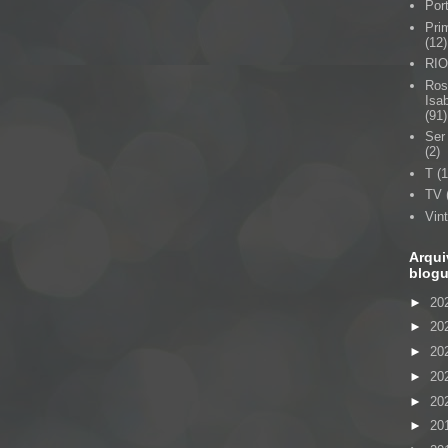
Por
Pri
(12)
RIO
Ros
Isab
(91)
Ser
(2)
T
(1
TV
Vin
Arqui
blog
►
20
►
20
►
20
►
20
►
20
►
20