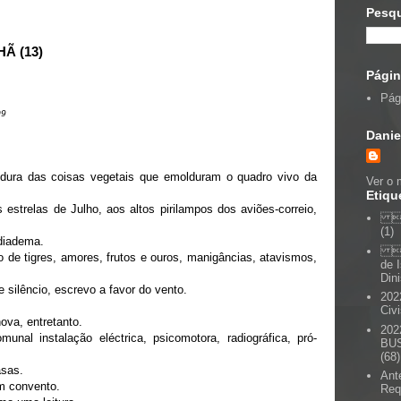
Pesqu
Ã (13)
Pági
Pági
09
Danie
andura das coisas vegetais que emolduram o quadro vivo da
Ver o 
Etiqu
 estrelas de Julho, aos altos pirilampos dos aviões-correio,
 
(1)
 diadema.

to de tigres, amores, frutos e ouros, manigâncias, atavismos,
de 
Di
silêncio, escrevo a favor do vento.
202
Civ
va, entretanto.
202
al instalação eléctrica, psicomotora, radiográfica, pró-
BU
(68)
asas.
Ant
um convento.
Req