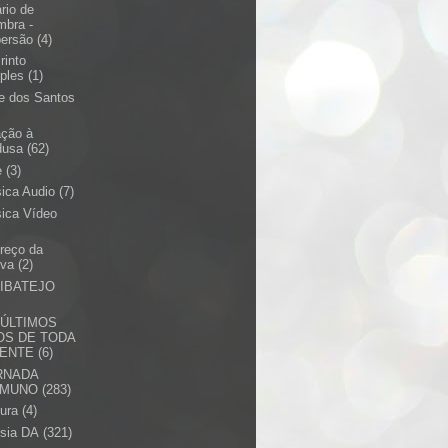
ário de
mbra -
persão
(4)
rinto
ples
(1)
te dos Santos
ação à
dusa
(62)
e
(3)
ica Audio
(7)
ica Vídeo
reço da
va
(2)
RIBATEJO
 ÚLTIMOS
OS DE TODA
GENTE
(6)
RNADA
EMUNO
(283)
tura
(4)
sia DA
(321)