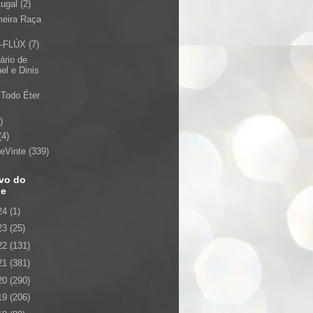
tugal
(2)
meira Raça
-FLÚX
(7)
ário de
el e Dinis
 Todo Éter
)
(4)
teVinte
(339)
vo do
ue
24
(1)
23
(25)
22
(131)
21
(381)
20
(290)
19
(206)