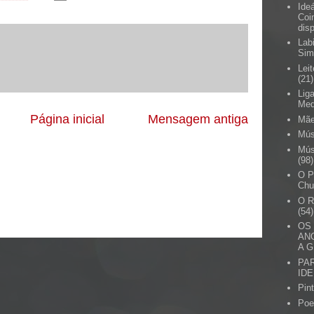
Ide
Coi
dis
Labi
Sim
Lei
(21)
Lig
Me
Página inicial
Mensagem antiga
Mã
Mús
Mús
(98)
O P
Chu
O 
(54)
OS
AN
A 
PA
ID
Pin
Poe