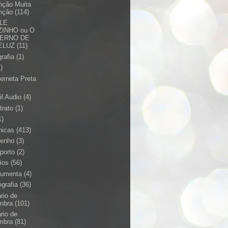
nção Muita
nção
(114)
ILE
INHO ou O
VERNO DE
ELUZ
(11)
rafia
(1)
1)
erneta Preta
il Audio
(4)
trato
(1)
1)
nicas
(413)
enho
(3)
porto
(2)
rios
(56)
umenta
(4)
ografia
(36)
ario de
mbra
(101)
ário de
mbra
(81)