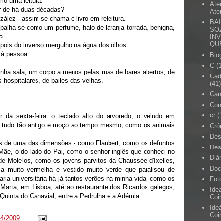
mo uma leitura.
Ate
or de há duas décadas?
Ate
zález - assim se chama o livro em releitura.
BA
palha-se como um perfume, halo de laranja torrada, benigna,
SOZ
a.
IN
QU
pois do inverso mergulho na água dos olhos.
 à pessoa.
Biog
C
(
inha sala, um corpo a menos pelas ruas de bares abertos, de
Cad
 hospitalares, de bailes-das-velhas.
(41)
Can
Con
cr
(
 da sexta-feira: o teclado alto do arvoredo, o veludo em
, tudo tão antigo e moço ao tempo mesmo, como os animais
Cró
Des
s de uma das dimensões - como Flaubert, como os defuntos
Des
Mãe, o do lado do Pai, como o senhor inglês que conheci no
Diá
e Molelos, como os jovens parvitos da Chaussée d'Ixelles,
Doc
a muito vermelha e vestido muito verde que paralisou de
aria universitária há já tantos verões na minha vida, como os
Fot
arta, em Lisboa, até ao restaurante dos Ricardos galegos,
Ide
 Quinta do Canavial, entre a Pedrulha e a Adémia.
Coi
Ide
Coi
04/2009