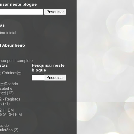
isar neste blogue
nas
na inicial
l Abrunheiro
meu perfil completo
etas
Pesquisar neste
blogue
Crónicas
Rosário
Isabel e
nis
(12)
2 - Registos
is
(71)
2 H. EM
SCA DELFIM
es do
uietório
(2)