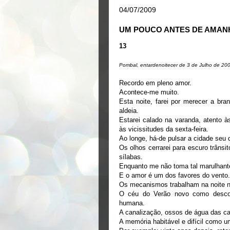
04/07/2009
UM POUCO ANTES DE AMANH
13
Pombal, entardenoitecer de 3 de Julho de 20
Recordo em pleno amor.
Acontece-me muito.
Esta noite, farei por merecer a br
aldeia.
Estarei calado na varanda, atento às
às vicissitudes da sexta-feira.
Ao longe, há-de pulsar a cidade seu
Os olhos cerrarei para escuro trânsi
sílabas.
Enquanto me não toma tal marulhante 
E o amor é um dos favores do vento.
Os mecanismos trabalham na noite no
O céu do Verão novo como descomun
humana.
A canalização, ossos de água das c
A memória habitável e difícil como 